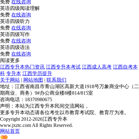
南昌应用技术师范学
150
查看详细>>
免费
在线咨询
术学院
济管理学院
英语四级阅读理解
院
免费
在线咨询
赣南师范大学科技学
40
查看详细>>
南昌航空大学科技学
90
查看详细>>
英语四级听力
南昌航空大学
50
查看详细>>
免费
在线咨询
院
院
英语四级写作
江西农业大学南昌商
100
查看详细>>
免费
在线咨询
南昌师范学院
60
查看详细>>
赣南师范大学科技学
38
查看详细>>
英语四级语法
学院
免费
在线咨询
宜春学院
35
查看详细>>
院
阅读更多
南昌交通学院
140
查看详细>>
江西专升本热门资讯
江西专升本考试
江西成人高考
江西自考本
赣东学院
100
查看详细>>
江西农业大学南昌商
122 (66)
查看详细>>
科
专升本
江西学历提升
南昌航空大学科技学
15
查看详细>>
关于网站
|
网站地图
|
联系我们
学院
南昌航空大学
40
查看详细>>
地址：江西省南昌市青山湖区高新大道1918号万象商业中心（二
院
期商业、商务）9#办公商业楼8楼814/815室
江西师范大学科学技
42
查看详细>>
南昌航空大学
200
查看详细>>
咨询电话：18370980675
景德镇学院
50
查看详细>>
声明：本站为江西专升本民间交流网站，
术学院
井冈山大学
120
查看详细>>
更多专升本动态请各位考生以市教育考试院、教育厅为准。
赣南师范大学科技学
48
查看详细>>
Copyright 2012-2026江西专升本
南昌理工学院
230
查看详细>>
南昌交通学院
160
查看详细>>
www.jxztc.com All Rights Reserved.
院
网站首页
江西科技学院
230
查看详细>>
南昌大学共青学院
55
查看详细>>
南昌大学共青学院
140
查看详细>>