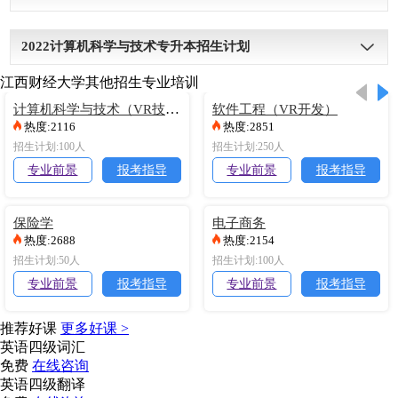
南昌应用技术师范学
90
查看详细>>
学校名称
招生计划
查看详情
2022
计算机科学与技术专升本招生计划
院
南昌理工学院
230
查看详细>>
江西财经大学其他招生专业培训
学校名称
招生计划
查看详情
江西工程学院
100
查看详细>>
计算机科学与技术（VR技术）
软件工程（VR开发）
江西工程学院
50
查看详细>>
热度:2116
热度:2851
南昌师范学院
60
查看详细>>
南昌理工学院
172
查看详细>>
招生计划:100人
江西财经大学现代经
100
招生计划:250人
查看详细>>
华东交通大学
35
查看详细>>
景德镇艺术职业大学
50
查看详细>>
专业前景
报考指导
专业前景
报考指导
济管理学院
东华理工大学
100
查看详细>>
江西农业大学南昌商
100
查看详细>>
宜春学院
60
查看详细>>
保险学
电子商务
学院
东华理工大学
120
查看详细>>
热度:2688
热度:2154
江西师范大学科学技
140
查看详细>>
招生计划:50人
招生计划:100人
江西财经大学现代经
150
查看详细>>
江西理工大学
140
查看详细>>
专业前景
报考指导
专业前景
报考指导
术学院
济管理学院
宜春学院
40
查看详细>>
东华理工大学
100
查看详细>>
推荐好课
更多好课 >
景德镇学院
50
查看详细>>
英语四级词汇
上饶师范学院
58 (29)
查看详细>>
东华理工大学
100
查看详细>>
免费
在线咨询
江西师范大学科学技
180
查看详细>>
江西财经大学现代经
50
查看详细>>
英语四级翻译