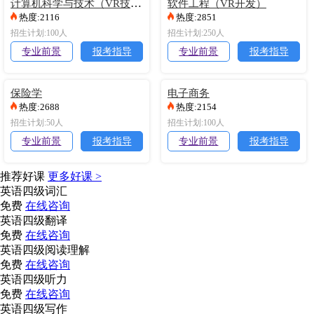
计算机科学与技术（VR技术）
软件工程（VR开发）
江西财经大学
30
查看详细>>
热度:2116
热度:2851
南昌工学院
8
查看详细>>
招生计划:100人
招生计划:250人
江西财经大学
50
查看详细>>
专业前景
报考指导
专业前景
报考指导
井冈山大学
30
查看详细>>
保险学
电子商务
热度:2688
热度:2154
招生计划:50人
招生计划:100人
专业前景
报考指导
专业前景
报考指导
推荐好课
更多好课 >
英语四级词汇
免费
在线咨询
英语四级翻译
免费
在线咨询
英语四级阅读理解
免费
在线咨询
英语四级听力
免费
在线咨询
英语四级写作