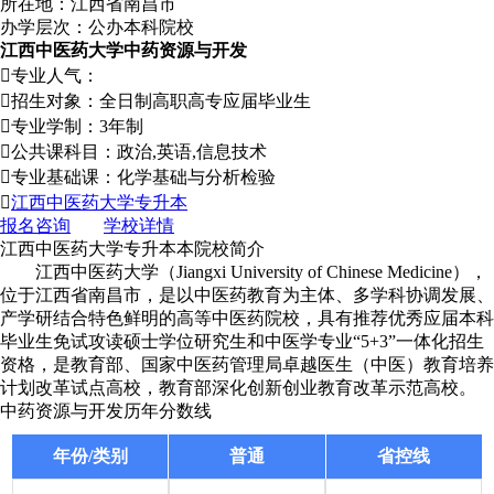
所在地：江西省南昌市
办学层次：公办本科院校
江西中医药大学中药资源与开发

专业人气：

招生对象：全日制高职高专应届毕业生

专业学制：3年制

公共课科目：政治,英语,信息技术

专业基础课：化学基础与分析检验

江西中医药大学专升本
报名咨询
学校详情
江西中医药大学专升本本院校简介
江西中医药大学（Jiangxi University of Chinese Medicine），
位于江西省南昌市，是以中医药教育为主体、多学科协调发展、
产学研结合特色鲜明的高等中医药院校，具有推荐优秀应届本科
毕业生免试攻读硕士学位研究生和中医学专业“5+3”一体化招生
资格，是教育部、国家中医药管理局卓越医生（中医）教育培养
计划改革试点高校，教育部深化创新创业教育改革示范高校。
中药资源与开发历年分数线
年份/类别
普通
省控线