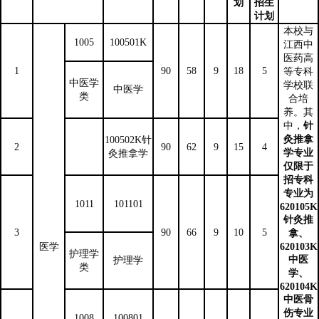
划
招生
计划
本校与
1005
100501K
江西中
医药高
1
90
58
9
18
5
等专科
中医学
学校联
中医学
类
合培
养。其
中，
针
灸推拿
100502K针
2
90
62
9
15
4
学专业
灸推拿学
仅限于
招专科
专业为
1011
101101
620105K
针灸推
3
90
66
9
10
5
拿、
医学
620103K
护理学
中医
护理学
类
学、
620104K
中医骨
伤专业
1008
100801