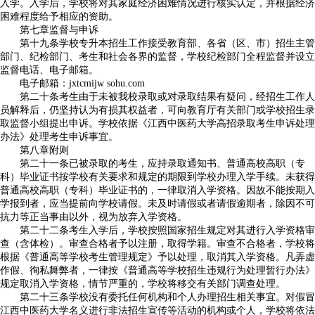
入学。入学后，学校将对其家庭经济困难情况进行核实认定，并根据经济
困难程度给予相应的资助。
第七章监督与申诉
第十九条学校专升本招生工作接受教育部、各省（区、市）招生主管
部门、纪检部门、考生和社会各界的监督，学校纪检部门全程监督并设立
监督电话、电子邮箱。
电子邮箱：jxtcmijw sohu.com
第二十条考生由于未被我校录取或对录取结果有疑问，经招生工作人
员解释后，仍坚持认为有损其权益者，可向教育厅有关部门或学校招生录
取监督小组提出申诉。学校依据《江西中医药大学高招录取考生申诉处理
办法》处理考生申诉事宜。
第八章附则
第二十一条已被录取的考生，应持录取通知书、普通高校高职（专
科）毕业证书按学校有关要求和规定的期限到学校办理入学手续。未获得
普通高校高职（专科）毕业证书的，一律取消入学资格。因故不能按期入
学报到者，应当提前向学校请假。未及时请假或者请假逾期者，除因不可
抗力等正当事由以外，视为放弃入学资格。
第二十二条考生入学后，学校按照国家招生规定对其进行入学资格审
查（含体检）。审查合格者予以注册，取得学籍。审查不合格者，学校将
根据《普通高等学校考生管理规定》予以处理，取消其入学资格。凡弄虚
作假、徇私舞弊者，一律按《普通高等学校招生违规行为处理暂行办法》
规定取消入学资格，情节严重的，学校将移交有关部门调查处理。
第二十三条学校没有委托任何机构和个人办理招生相关事宜。对假冒
江西中医药大学名义进行非法招生宣传等活动的机构或个人，学校将依法