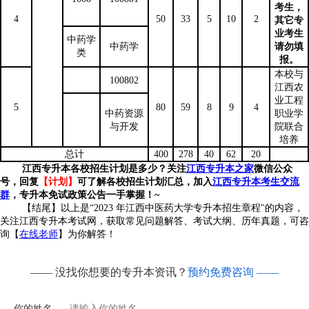
考生，
4
50
33
5
10
2
其它专
业考生
中药学
中药学
请勿填
类
报。
本校与
100802
江西农
业工程
5
80
59
8
9
4
中药资源
职业学
与开发
院联合
培养
总计
400
278
40
62
20
江西专升本各校招生计划是多少？关注
江西专升本之家
微信公众
号，回复
【计划】
可了解各校招生计划汇总
，
加入
江西专升本考生交流
群
，
专升本免试政策公告一手掌握！
~
【结尾】以上是“2023 年江西中医药大学专升本招生章程"的内容，
关注江西专升本考试网，获取常见问题解答、考试大纲、历年真题，可咨
询【
在线老师
】为你解答！
—— 没找你想要的专升本资讯？
预约免费咨询 ——
你的姓名