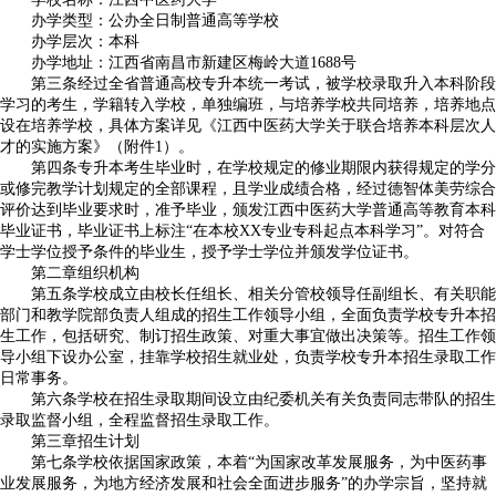
办学类型：公办全日制普通高等学校
办学层次：本科
办学地址：江西省南昌市新建区梅岭大道1688号
第三条经过全省普通高校专升本统一考试，被学校录取升入本科阶段
学习的考生，学籍转入学校，单独编班，与培养学校共同培养，培养地点
设在培养学校，具体方案详见《江西中医药大学关于联合培养本科层次人
才的实施方案》（附件1）。
第四条专升本考生毕业时，在学校规定的修业期限内获得规定的学分
或修完教学计划规定的全部课程，且学业成绩合格，经过德智体美劳综合
评价达到毕业要求时，准予毕业，颁发江西中医药大学普通高等教育本科
毕业证书，毕业证书上标注“在本校XX专业专科起点本科学习”。对符合
学士学位授予条件的毕业生，授予学士学位并颁发学位证书。
第二章组织机构
第五条学校成立由校长任组长、相关分管校领导任副组长、有关职能
部门和教学院部负责人组成的招生工作领导小组，全面负责学校专升本招
生工作，包括研究、制订招生政策、对重大事宜做出决策等。招生工作领
导小组下设办公室，挂靠学校招生就业处，负责学校专升本招生录取工作
日常事务。
第六条学校在招生录取期间设立由纪委机关有关负责同志带队的招生
录取监督小组，全程监督招生录取工作。
第三章招生计划
第七条学校依据国家政策，本着“为国家改革发展服务，为中医药事
业发展服务，为地方经济发展和社会全面进步服务”的办学宗旨，坚持就