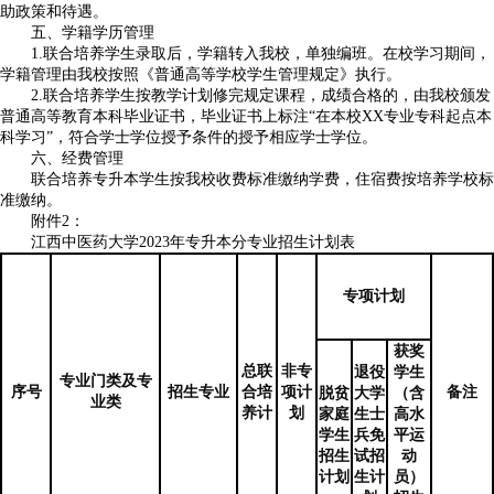
助政策和待遇。
五、学籍学历管理
1.联合培养学生录取后，学籍转入我校，单独编班。在校学习期间，
学籍管理由我校按照《普通高等学校学生管理规定》执行。
2.联合培养学生按教学计划修完规定课程，成绩合格的，由我校颁发
普通高等教育本科毕业证书，毕业证书上标注“在本校XX专业专科起点本
科学习”，符合学士学位授予条件的授予相应学士学位。
六、经费管理
联合培养专升本学生按我校收费标准缴纳学费，住宿费按培养学校标
准缴纳。
附件2：
江西中医药大学2023年专升本分专业招生计划表
专项计划
获奖
总联
非专
退役
学生
专业门类及专
序号
招生专业
合培
项计
备注
脱贫
大学
（含
业类
养计
划
家庭
生士
高水
学生
兵免
平运
招生
试招
动
计划
生计
员）