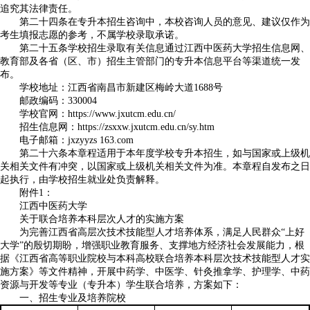
追究其法律责任。
第二十四条在专升本招生咨询中，本校咨询人员的意见、建议仅作为
考生填报志愿的参考，不属学校录取承诺。
第二十五条学校招生录取有关信息通过江西中医药大学招生信息网、
教育部及各省（区、市）招生主管部门的专升本信息平台等渠道统一发
布。
学校地址：江西省南昌市新建区梅岭大道1688号
邮政编码：330004
学校官网：
https://www.jxutcm.edu.cn/
招生信息网：
https://zsxxw.jxutcm.edu.cn/sy.htm
电子邮箱：jxzyyzs 163.com
第二十六条本章程适用于本年度学校专升本招生，如与国家或上级机
关相关文件有冲突，以国家或上级机关相关文件为准。本章程自发布之日
起执行，由学校招生就业处负责解释。
附件1：
江西中医药大学
关于联合培养本科层次人才的实施方案
为完善江西省高层次技术技能型人才培养体系，满足人民群众“上好
大学”的殷切期盼，增强职业教育服务、支撑地方经济社会发展能力，根
据《江西省高等职业院校与本科高校联合培养本科层次技术技能型人才实
施方案》等文件精神，开展中药学、中医学、针灸推拿学、护理学、中药
资源与开发等专业（专升本）学生联合培养，方案如下：
一、招生专业及培养院校