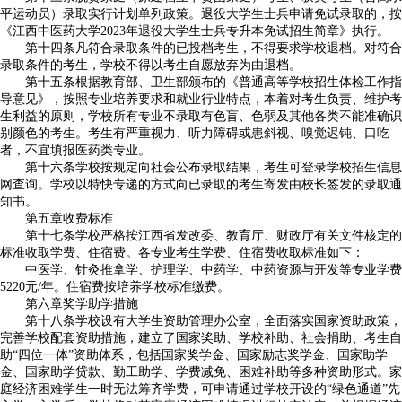
平运动员）录取实行计划单列政策。退役大学生士兵申请免试录取的，按
《江西中医药大学2023年退役大学生士兵专升本免试招生简章》执行。
第十四条凡符合录取条件的已投档考生，不得要求学校退档。对符合
录取条件的考生，学校不得以考生自愿放弃为由退档。
第十五条根据教育部、卫生部颁布的《普通高等学校招生体检工作指
导意见》，按照专业培养要求和就业行业特点，本着对考生负责、维护考
生利益的原则，学校所有专业不录取有色盲、色弱及其他各类不能准确识
别颜色的考生。考生有严重视力、听力障碍或患斜视、嗅觉迟钝、口吃
者，不宜填报医药类专业。
第十六条学校按规定向社会公布录取结果，考生可登录学校招生信息
网查询。学校以特快专递的方式向已录取的考生寄发由校长签发的录取通
知书。
第五章收费标准
第十七条学校严格按江西省发改委、教育厅、财政厅有关文件核定的
标准收取学费、住宿费。各专业考生学费、住宿费收取标准如下：
中医学、针灸推拿学、护理学、中药学、中药资源与开发等专业学费
5220元/年。住宿费按培养学校标准缴费。
第六章奖学助学措施
第十八条学校设有大学生资助管理办公室，全面落实国家资助政策，
完善学校配套资助措施，建立了国家奖助、学校补助、社会捐助、考生自
助“四位一体”资助体系，包括国家奖学金、国家励志奖学金、国家助学
金、国家助学贷款、勤工助学、学费减免、困难补助等多种资助形式。家
庭经济困难学生一时无法筹齐学费，可申请通过学校开设的“绿色通道”先