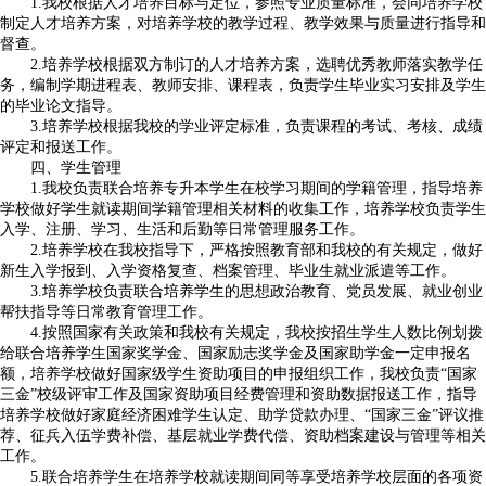
1.我校根据人才培养目标与定位，参照专业质量标准，会同培养学校
制定人才培养方案，对培养学校的教学过程、教学效果与质量进行指导和
督查。
2.培养学校根据双方制订的人才培养方案，选聘优秀教师落实教学任
务，编制学期进程表、教师安排、课程表，负责学生毕业实习安排及学生
的毕业论文指导。
3.培养学校根据我校的学业评定标准，负责课程的考试、考核、成绩
评定和报送工作。
四、学生管理
1.我校负责联合培养专升本学生在校学习期间的学籍管理，指导培养
学校做好学生就读期间学籍管理相关材料的收集工作，培养学校负责学生
入学、注册、学习、生活和后勤等日常管理服务工作。
2.培养学校在我校指导下，严格按照教育部和我校的有关规定，做好
新生入学报到、入学资格复查、档案管理、毕业生就业派遣等工作。
3.培养学校负责联合培养学生的思想政治教育、党员发展、就业创业
帮扶指导等日常教育管理工作。
4.按照国家有关政策和我校有关规定，我校按招生学生人数比例划拨
给联合培养学生国家奖学金、国家励志奖学金及国家助学金一定申报名
额，培养学校做好国家级学生资助项目的申报组织工作，我校负责“国家
三金”校级评审工作及国家资助项目经费管理和资助数据报送工作，指导
培养学校做好家庭经济困难学生认定、助学贷款办理、“国家三金”评议推
荐、征兵入伍学费补偿、基层就业学费代偿、资助档案建设与管理等相关
工作。
5.联合培养学生在培养学校就读期间同等享受培养学校层面的各项资