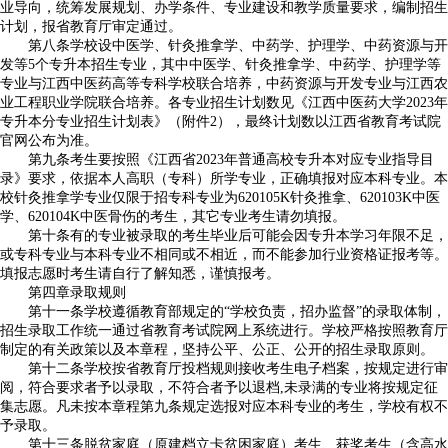
业导向，统筹发展规划、办学条件、专业建设和教学质量要求，编制招生
计划，报省教育厅审定通过。
第八条学校设中医学、针灸推拿学、中药学、护理学、中药资源与开
发等5个专升本招生专业，其中中医学、针灸推拿学、中药学、护理学等
专业与江西中医药高等专科学校联合培养，中药资源与开发专业与江西农
业工程职业学院联合培养。各专业招生计划数见《江西中医药大学2023年
专升本分专业招生计划表》（附件2），最终计划数以江西省教育考试院
官网公布为准。
第九条考生要按照《江西省2023年普通高校专升本对应专业指导目
录》要求，依据本人高职（专科）所学专业，正确填报对应本科专业。本
校针灸推拿学专业仅限于招专科专业为620105K针灸推拿、620103K中医
学、620104K中医骨伤的考生，其它专业考生请勿填报。
第十条有的专业被录取的考生毕业后可能会因专升本学习年限不足，
或专科专业与本科专业不相同或不相近，而不能参加行业资格证报考等。
填报志愿时考生请自行了解知悉，谨慎报考。
第四章录取规则
第十一条学校遵循教育部规定的“学校负责，招办监督”的录取体制，
招生录取工作统一通过省教育考试院网上系统进行。学校严格按照教育厅
制定的有关政策以及本章程，坚持公平、公正、公开的招生录取原则。
第十二条学校按省教育厅投档规则接收考生电子档案，按规定进行审
阅，符合要求者予以录取，不符合者予以退档,未录满的专业将按规定征
集志愿。凡未按本章程第九条规定选报对应本科专业的考生，学校有权不
予录取。
第十三条脱贫家庭（原建档立卡贫困家庭）考生、获奖考生（含高水