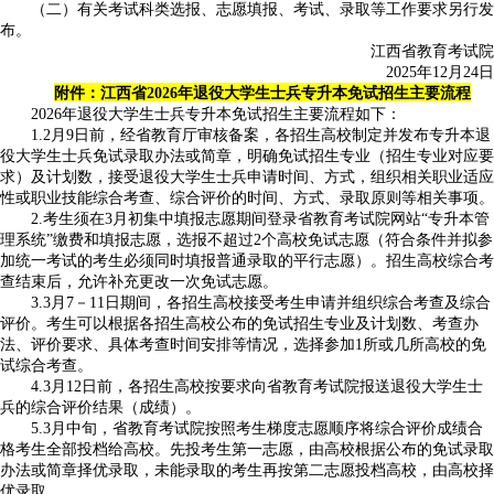
（二）有关考试科类选报、志愿填报、考试、录取等工作要求另行发
布。
江西省教育考试院
2025年12月24日
附件：江西省2026年退役大学生士兵专升本免试招生主要流程
2026年退役大学生士兵专升本免试招生主要流程如下：
1.2月9日前，经省教育厅审核备案，各招生高校制定并发布专升本退
役大学生士兵免试录取办法或简章，明确免试招生专业（招生专业对应要
求）及计划数，接受退役大学生士兵申请时间、方式，组织相关职业适应
性或职业技能综合考查、综合评价的时间、方式、录取原则等相关事项。
2.考生须在3月初集中填报志愿期间登录省教育考试院网站“专升本管
理系统”缴费和填报志愿，选报不超过2个高校免试志愿（符合条件并拟参
加统一考试的考生必须同时填报普通录取的平行志愿）。招生高校综合考
查结束后，允许补充更改一次免试志愿。
3.3月7－11日期间，各招生高校接受考生申请并组织综合考查及综合
评价。考生可以根据各招生高校公布的免试招生专业及计划数、考查办
法、评价要求、具体考查时间安排等情况，选择参加1所或几所高校的免
试综合考查。
4.3月12日前，各招生高校按要求向省教育考试院报送退役大学生士
兵的综合评价结果（成绩）。
5.3月中旬，省教育考试院按照考生梯度志愿顺序将综合评价成绩合
格考生全部投档给高校。先投考生第一志愿，由高校根据公布的免试录取
办法或简章择优录取，未能录取的考生再按第二志愿投档高校，由高校择
优录取。