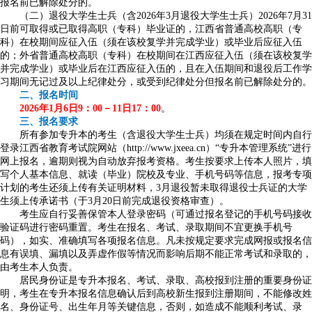
报名前已解除处分的。
（二）退役大学生士兵（含2026年3月退役大学生士兵）2026年7月31
日前可取得或已取得高职（专科）毕业证的，江西省普通高校高职（专
科）在校期间应征入伍（须在该校复学并完成学业）或毕业后应征入伍
的；外省普通高校高职（专科）在校期间在江西应征入伍（须在该校复学
并完成学业）或毕业后在江西应征入伍的，且在入伍期间和退役后工作学
习期间无记过及以上纪律处分，或受到纪律处分但报名前已解除处分的。
二、报名时间
2026年1月6日9：00－11日17：00
。
三、报名要求
所有参加专升本的考生（含退役大学生士兵）均须在规定时间内自行
登录江西省教育考试院网站（http://www.jxeea.cn）“专升本管理系统”进行
网上报名，逾期则视为自动放弃报考资格。考生按要求上传本人照片，填
写个人基本信息、就读（毕业）院校及专业、手机号码等信息，报考专项
计划的考生还须上传有关证明材料，3月退役暂未取得退役士兵证的大学
生须上传承诺书（于3月20日前完成退役资格审查）。
考生应自行妥善保管本人登录密码（可通过报名登记的手机号码接收
验证码进行密码重置。考生在报名、考试、录取期间不宜更换手机号
码），如实、准确填写各项报名信息。凡未按规定要求完成网报或报名信
息有误填、漏填以及弄虚作假等情况而影响后期不能正常考试和录取的，
由考生本人负责。
居民身份证是专升本报名、考试、录取、高校报到注册的重要身份证
明，考生在专升本报名信息确认后到高校新生报到注册期间，不能修改姓
名、身份证号、出生年月等关键信息，否则，如造成不能顺利考试、录