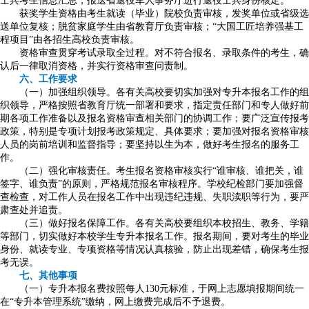
士兵考生信息汇总，报送省退役军人事务厅进行退役士兵身份核定。
获奖学生资格由考生就读（毕业）院校负责审核，发奖单位或省级选
送单位复核；脱贫家庭学生由省教育厅负责审核；“大国工匠培养强基工
程项目”由各招生高校负责审核。
资格审查贯穿考试录取全过程。对不符合报名、录取条件的考生，确
认后一律取消资格，并实行资格审查问责制。
六、工作要求
（一）加强组织领导。各有关高校要切实加强对专升本报名工作的组
织领导，严格按照省教育厅统一部署和要求，指定责任部门和专人做好前
期各项工作准备以及报名资格审查相关部门的协调工作；要广泛宣传报考
政策，特别是专项计划报考政策规定、具体要求；要加强对报名资格审核
人员的岗前培训和监督指导；要坚持以生为本，做好考生报名的服务工
作。
（二）强化审核责任。考生报名资格审核实行“谁审核、谁把关，谁
签字、谁负责”的原则，严格规范报名审核程序。学校纪检部门要加强督
查检查，对工作人员在报名工作中出现违纪违规、失职渎职等行为，要严
肃查处并追责。
（三）做好报名保障工作。各有关高校要组织本校招生、教务、学籍
等部门，切实做好本校学生专升本报名工作。报名期间，要对考生的毕业
身份、就读专业、专项资格等情况认真核验，防止出现差错，确保考生报
考无误。
七、其他事项
（一）专升本报名费按照每人130元标准，于网上志愿填报期间统一
在“专升本管理系统”缴纳，网上缴费完成后不予退费。