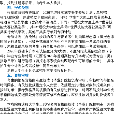
取、报到注册等后果，由考生本人承担。
四、报名类别
根据教育部有关规定，2026年继续实施专升本专项计划，单独招
收“脱贫家庭（原建档立卡贫困家庭，下同）学生”“大国工匠培养强基工
程项目”“获奖学生（含高水平运动员，下同）”“退役大学生士兵”“世界技
能大赛获奖选手”。其中“退役大学生士兵”和“世界技能大赛获奖选手”两
类实行免试录取，其他三类实行单列专项计划。
专项计划（含免试）录取的考生与普通考生均须填报志愿（填报志愿
时间另行通知），已被免试录取的考生不再具有参加统一考试录取的资
格，未被免试录取的考生（符合报考条件）可以参加统一考试和录取。
2026年我省专升本考试招生分为9大类，考生填报志愿依据高职（专
科）毕业专业并对照《江西省2026年普通高校专升本考试对应专业（类）
指导目录》进行选报（填报志愿系统自动匹配考生可填报的专业），具体
招生专业计划以各高校招生简章公布为准。
退役大学生士兵免试招生主要流程见附件。
五、资格审核
考生的报名资格由考生就读（毕业）院校负责审核，审核时间与报名
时间同步。有关院校须指定专人负责，依据规定的招生对象和报考条件，
按时对考生报考资格及其填报的有关信息进行审核。对因不能按时毕业或
学籍问题或受纪律处分等情况审核不合格的，应标注原因并及时反馈考生
本人。
本省院校退役大学生士兵报名的资格由就读（毕业）院校初审，外省
院校退役大学生士兵的报名资格由省教育厅初审。省教育厅将退役大学生