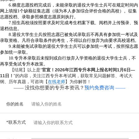
6.梯度志愿投档完成后，未能录取的退役大学生士兵可在规定时间内
网上填报1个缺额征集志愿（须为本人参加综合评价合格的高校）。征集
志愿投档、录取参照梯度志愿原则执行。
7.招生高校须按照要求及时完成考生档案下载、阅档并上传预录、预
退档信息。
8.退役大学生士兵按照志愿已被免试录取后不再具有参加统一考试及
录取资格。凡符合录取条件的考生，不得以自行放弃为由要求高校退档。
9.未能被免试录取的退役大学生士兵可以参加统一考试，按所报志愿
参加统一录取。
10.专升本录取后未报到或自行放弃入学资格的退役大学生士兵，不
再享受免试专升本政策。
【结尾】以上是“
官宣！2026年江西专升本网上报名时间1月6日—
11日！
”的内容，关注江西专升本考试网，获取常见问题解答、考试大
纲、历年真题，可咨询【
在线老师
】为你解答！
—— 没找你想要的专升本资讯？
预约免费咨询 ——
你的姓名
*联系方式