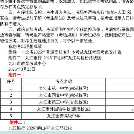
请尽量不要携带贵重物品赴考，以免遗失。如已携带非考试用品，请务必
存放在考点指定存放区。
四、有序排队安检。考生进入考点、考场将严格实行“智能+人工”双
安检。请考生提前了解《考生须知》及考试注意事项，按考点指定入口排
队有序进入。
五、诚信参加考试。考试期间将实行全程监控录像，考后实行录像回
放审查制度，请考生严格遵守《考场规则》和考试纪律，做到遵纪守法、
诚信应考。对考生违规违法行为，将予以严肃惩处。
祝您考出理想成绩！
附件一：全省2026年普通高校专升本考试九江考区考点安排表
附件二：九江银行·2026“庐山杯”九江马拉松路线图
九江市教育考试中心
2026年3月23日
附件一：
序号
考点名称
1
九江市第一中学(南湖校区)
2
九江市同文中学(南湖校区)
3
九江市第三中学(甘棠校区)
4
九江市外国语学校(濂溪校区)
5
九江金安高级中学
附件二：
九江银行·2026“庐山杯”九江马拉松