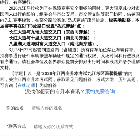
绕行、有序通行。
2026九江马拉松为了在保障赛事安全顺畅的同时，更大限度减少对市
民周末出行的影响，组委会与市公安局、市交管支队等部门协同，借鉴国
内先进赛事经验，在部分路段实施“岛式穿越”疏导措施。
经实地勘察，本
届赛事将在以下3处路口设置“岛式穿越”点：
长江大道与九瑞大道交叉口（东西向穿越）；
长虹大道与十里大道交叉口（南北向穿越）；
八里湖大道与财富大道交叉口（南北向穿越）。
3月28日22时起管制道路内（含辅道）所有停车泊位禁止车辆停靠。
持赛事通行证件车辆按照车辆证件规定的通行权限、入场时间和行进线路
有序通行。请社会单位及各界群众提前安排好出行时间和线路并给予理解
支持。
【结尾】以上是“
2026年江西专升本考试九江考区温馨提醒
”的内
容，关注江西专升本考试网，获取常见问题解答、考试大纲、历年真题，
可咨询【
在线老师
】为你解答！
—— 没找你想要的专升本资讯？
预约免费咨询 ——
你的姓名
*联系方式