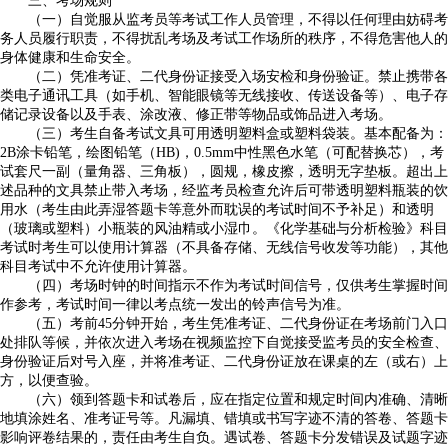
三、考场规则
（一）自觉服从监考员等考试工作人员管理，不得以任何理由妨碍考
务人员履行职责，不得扰乱考场及考试工作场所的秩序，不得危害他人的
身体健康和生命安全。
（二）凭准考证、二代身份证接受入场安检和身份验证。禁止携带各
类电子通讯工具（如手机、智能眼镜等无线接收、传送设备等）、电子存
储记录设备以及手表、涂改液、修正带等物品或饰品进入考场。
（三）考生自备考试文具可用透明塑料盒或塑料袋装。基本配备为：
2B涂卡铅笔，绘图铅笔（HB)，0.5mm中性黑色水笔（可配替换芯），考
试套尺一副（量角器、三角板），圆规，橡皮擦，透明无字垫板。超出上
述品种的文具禁止带入考场，经监考员检查允许后可带透明塑料瓶装的饮
用水（考生由此弄湿答题卡等意外而耽误的考试时间不予补足）和透明
（玻璃或塑料）小瓶装的风油精或小湿巾。《化学基础与分析检验》科目
考试时考生可以使用计算器（不具备存储、无线信号收发等功能），其他
科目考试中不允许使用计算器。
（四）考场时钟的时间指示不作为考试时间信号，仅供考生掌握时间
作参考，考试时间一律以考点统一发出的铃声信号为准。
（五）考前45分钟开始，考生凭准考证、二代身份证在考场前门入口
处排队等候，并依次进入考场在视频监控下自觉接受监考员的安全检查、
身份验证后对号入座，并将准考证、二代身份证放在课桌的左（或右）上
方，以便查验。
（六）领到答题卡和试卷后，应在指定位置和规定时间内准确、清晰
地填涂姓名、准考证号等。凡漏填、错填或书写字迹不清的答卷、答题卡
影响评卷结果的，责任由考生自负。遇试卷、答题卡分发错误及试题字迹