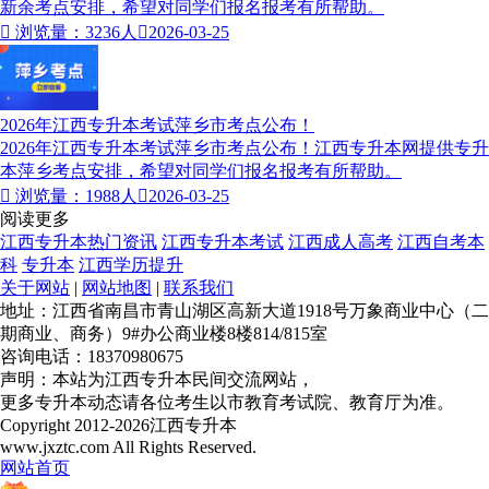
新余考点安排，希望对同学们报名报考有所帮助。

浏览量：3236人

2026-03-25
2026年江西专升本考试萍乡市考点公布！
2026年江西专升本考试萍乡市考点公布！江西专升本网提供专升
本萍乡考点安排，希望对同学们报名报考有所帮助。

浏览量：1988人

2026-03-25
阅读更多
江西专升本热门资讯
江西专升本考试
江西成人高考
江西自考本
科
专升本
江西学历提升
关于网站
|
网站地图
|
联系我们
地址：江西省南昌市青山湖区高新大道1918号万象商业中心（二
期商业、商务）9#办公商业楼8楼814/815室
咨询电话：18370980675
声明：本站为江西专升本民间交流网站，
更多专升本动态请各位考生以市教育考试院、教育厅为准。
Copyright 2012-2026江西专升本
www.jxztc.com All Rights Reserved.
网站首页