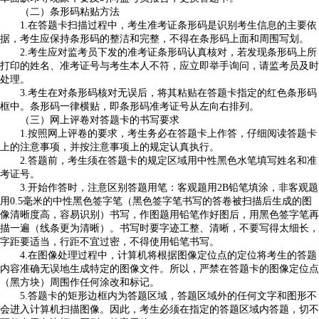
（二）条形码粘贴方法
1.在答题卡扫描过程中，考生准考证条形码是识别考生信息的主要依
据，考生应保持条形码的整洁和完整，不得在条形码上面和周围写划。
2.考生应对监考员下发的准考证条形码认真核对，若发现条形码上所
打印的姓名、准考证号与考生本人不符，应立即举手询问，请监考员及时
处理。
3.考生在对条形码核对无误后，将其粘贴在答题卡指定的红色条形码
框中。条形码一律横贴，即条形码准考证号从左向右排列。
（三）网上评卷对答题卡的书写要求
1.按照网上评卷的要求，考生务必在答题卡上作答，仔细阅读答题卡
上的注意事项，并按注意事项上的规定认真执行。
2.答题前，考生须在答题卡的规定区域用中性黑色水笔填写姓名和准
考证号。
3.开始作答时，注意区别答题用笔：客观题用2B铅笔填涂，非客观题
用0.5毫米的中性黑色签字笔（黑色签字笔书写的答卷被扫描后生成的图
像清晰度高，容易识别）书写，作图题用铅笔作好图后，用黑色签字笔再
描一遍（线条更为清晰）。书写时要字迹工整、清晰，不要写得太细长，
字距要适当，行距不宜过密，不得使用铅笔书写。
4.在图像处理过程中，计算机将根据图像定位点的定位将考生的答题
内容准确无误地生成特定的图像文件。所以，严禁在答题卡的图像定位点
（黑方块）周围作任何涂改和标记。
5.答题卡的矩形边框内为答题区域，答题区域外的任何文字和图形不
会进入计算机扫描图像。因此，考生必须在指定的答题区域内答题，切不