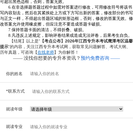
可超出黑色边框，否则，答案无效。
6.在非选择题答题过程中如需对答案进行修改，可用修改符号将该书
写内容划去，然后在其紧挨处上方或下方写出新的答案，修改部分的书写
与正文一样，不得超出答题区域的矩形边框，否则，修改的答案无效。修
改答案允许使用橡皮擦，但应注意不要造成答题卡破损。
7.保持答题卡面的清洁，不得折叠、破损。
8.凡违反上述规定，影响评卷结果或造成无法评卷，后果考生自负。
【结尾】以上是“
【考点公布】2026年江西专升本考试鹰潭考区温馨
提示
”的内容，关注江西专升本考试网，获取常见问题解答、考试大纲、
历年真题，可咨询【
在线老师
】为你解答！
—— 没找你想要的专升本资讯？
预约免费咨询 ——
你的姓名
*联系方式
就读年级
就读专业