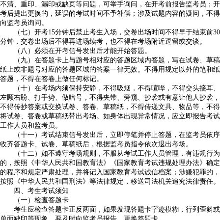
不清、重印、漏印或缺页等问题，可举手询问，在开考前报告监考员；开
考后提出更换的，延误的考试时间不予补偿；涉及试题内容的疑问，不得
向监考员询问。
（七）开考15分钟后禁止考生入场，交卷出场时间不得早于结束前30
分钟，交卷出场后不得再进场续考，也不得在考场附近逗留或交谈。
（八）必须在开考信号发出后才能开始答题。
（九）在答题卡上与题号相对应的答题区域内答题，写在试卷、草稿
纸上或非题号对应的答题区域的答案一律无效。不得用规定以外的笔和纸
答题，不得在答卷上做任何标记。
（十）在考场内须保持安静，不得吸烟，不得喧哗，不得交头接耳、
左顾右盼、打手势、做暗号，不得夹带、旁窥、抄袭或有意让他人抄袭，
不得传抄答案或交换试卷、答卷、草稿纸，不得传递文具、物品等，不得
将试卷、答卷或草稿纸带出考场。如身体出现异常情况，应立即报告考试
工作人员和监考员。
（十一）考试结束信号发出后，立即停笔并停止答题，在监考员依序
收齐答题卡、试卷、草稿纸后，根据监考员指令依次退出考场。
（十二）如不遵守考场规则，不服从考试工作人员管理，有违规行为
的，按照《中华人民共和国教育法》《国家教育考试违规处理办法》确定
的程序和规定严肃处理，并将记入国家教育考试诚信档案；涉嫌犯罪的，
按照《中华人民共和国刑法》等法律规定，移送司法机关追究法律责任。
四、考生考试须知
（一）检查答题卡
考生应检查答题卡正反两面，如果发现答题卡字迹模糊，行列歪斜或
单面缺印等现象，要及时向监考员报告，更换答题卡。