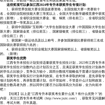
取分数线，分数线一般比普通考生和脱贫家庭考生低。
这些奖项可以参加江西2024年专升本获奖学生专项计划:
1、获得世界技能大赛全国选拔赛资格，全国技能大赛一类赛前十
名，全国职业院校技能大赛三等奖以上，全国大学生数学建模竞赛中获奖
的（新增），全省职业技能大赛金、银、铜奖（排名前三），全省职业院
校技能竞赛一等奖及以上的；
2、获得中国国际“互联网+”大学生创新创业大赛（中国国际大学生创
新大赛）国家级金奖（排位前五）、国家级银奖（排位前三）、省级金奖
（排位前三）的；
3、获国家一级运动员及以上称号，并参加国家级比赛获得前三名或
国际级比赛获得前六名的；
4、获得全国大学生职业规划大赛国家级铜奖以上、省级银奖以上
的。（新增）
获奖学生优势
江西专升本招生计划安排适量获奖学生招生计划，2023年江西专升本
获奖学生招生计划数约占总计划百分之五，且满足获奖学生招生计划条件
的学生占比较少，竞争压力较小，因而分数线可能略低于普通计划的分数
线。获奖学生录取实行计划单列政策。在专升本录取的时候，是先录取专
项计划的考生，再录取普通计划。但不管如何，不管是什么计划和政策，
都是分数高者为胜，所以同学们要尽力以取得高分为目标，全力向前冲
吧！
【结尾】以上是“
江西专升本获奖考生要什么奖？有什么优势？
”的
内容，关注江西专升本考试网（http://www.jxztc.com/），获取常见问题解
答、考试大纲、历年真题。