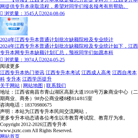
网提供专升本录取流程，希望对同学们报名报考有所帮助。

浏览量：3545人

2024-08-06
2024年江西专升本普通计划批次缺额院校及专业统计
2024年江西专升本普通计划批次缺额院校及专业统计如下，江西
专升本网专升本缺额计划汇总，预祝同学们如愿本科

浏览量：3974人

2024-05-25
阅读更多
江西专升本热门资讯
江西专升本考试
江西成人高考
江西自考本
科
专升本
江西学历提升
关于网站
|
网站地图
|
联系我们
地址：江西省南昌市青山湖区高新大道1918号万象商业中心（二
期商业、商务）9#办公商业楼8楼814/815室
咨询电话：18370980675
声明：本站为江西专升本民间交流网站，
更多专升本动态请各位考生以市教育考试院、教育厅为准。
Copyright 2012-2026江西专升本
www.jxztc.com All Rights Reserved.
网站首页