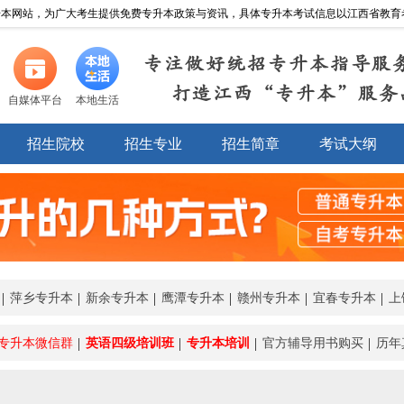
本网站，为广大考生提供免费专升本政策与资讯，具体专升本考试信息以江西省教育考试院http:
专注做好统招专升本指导服
打造江西“专升本”服务
自媒体平台
本地生活
招生院校
招生专业
招生简章
考试大纲
萍乡专升本
新余专升本
鹰潭专升本
赣州专升本
宜春专升本
上
专升本微信群
英语四级培训班
专升本培训
官方辅导用书购买
历年