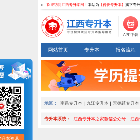
欢迎访问江西专升本网！
本站为
【传爱专升本】
旗下专升
APP下载
网站首页
专升本
报名流程
号
题
地区：
南昌专升本
九江专升本
景德镇专升本
专升本系统：
江西专升本之家微信公众号
江西
取升本资讯