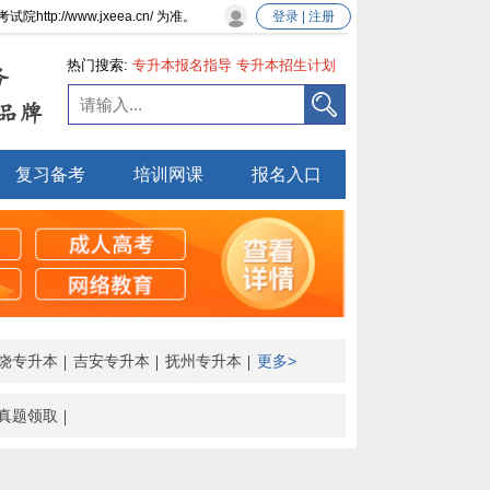
//www.jxeea.cn/ 为准。
登录 | 注册
热门搜索:
专升本报名指导
专升本招生计划
务
品牌
复习备考
培训网课
报名入口
饶专升本
吉安专升本
抚州专升本
更多>
真题领取