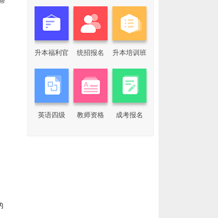
帮
升本福利官
统招报名
升本培训班
添
加
我
们
企
业
英语四级
教师资格
成考报名
微
信
回
复
关
键
词，
了
解
更
多
专
的
升
本