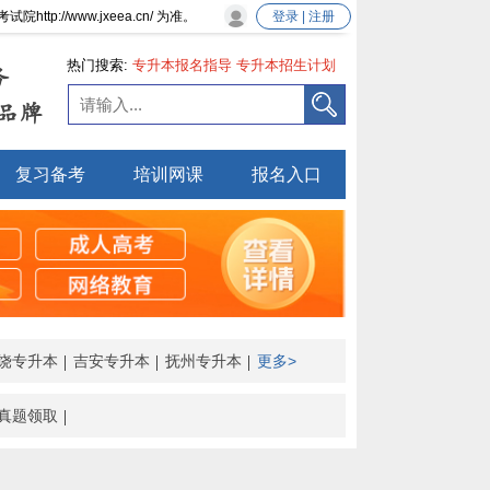
//www.jxeea.cn/ 为准。
登录 | 注册
热门搜索:
专升本报名指导
专升本招生计划
务
品牌
复习备考
培训网课
报名入口
饶专升本
吉安专升本
抚州专升本
更多>
真题领取