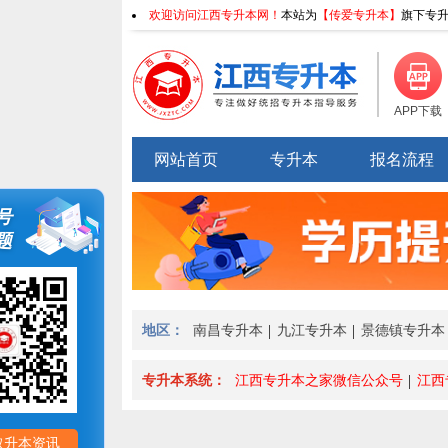
欢迎访问江西专升本网！
本站为
【传爱专升本】
旗下专升
APP下载
网站首页
专升本
报名流程
号
题
地区：
南昌专升本
九江专升本
景德镇专升本
专升本系统：
江西专升本之家微信公众号
江西
取升本资讯