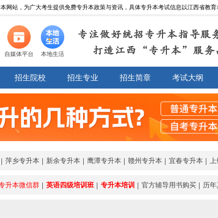
本网站，为广大考生提供免费专升本政策与资讯，具体专升本考试信息以江西省教育考试院http:
专注做好统招专升本指导服
打造江西“专升本”服务
自媒体平台
本地生活
招生院校
招生专业
招生简章
考试大纲
萍乡专升本
新余专升本
鹰潭专升本
赣州专升本
宜春专升本
上
专升本微信群
英语四级培训班
专升本培训
官方辅导用书购买
历年