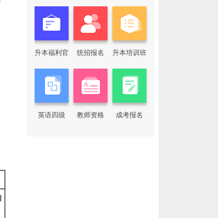
学
升本福利官
统招报名
升本培训班
添
加
我
们
企
业
英语四级
教师资格
成考报名
微
信
回
复
关
键
词，
了
解
更
多
招
专
升
本