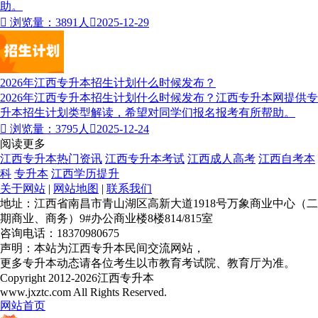
助。

浏览量：3891人

2025-12-29
2026年江西专升本招生计划什么时候发布？
2026年江西专升本招生计划什么时候发布？江西专升本网提供专
升本招生计划类型解读，希望对同学们报名报考有所帮助。

浏览量：3795人

2025-12-24
阅读更多
江西专升本热门资讯
江西专升本考试
江西成人高考
江西自考本
科
专升本
江西学历提升
关于网站
|
网站地图
|
联系我们
地址：江西省南昌市青山湖区高新大道1918号万象商业中心（二
期商业、商务）9#办公商业楼8楼814/815室
咨询电话：18370980675
声明：本站为江西专升本民间交流网站，
更多专升本动态请各位考生以市教育考试院、教育厅为准。
Copyright 2012-2026江西专升本
www.jxztc.com All Rights Reserved.
网站首页